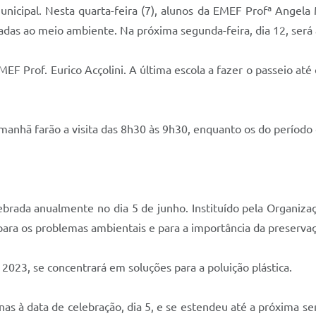
Municipal. Nesta quarta-feira (7), alunos da EMEF Profª Angel
nadas ao meio ambiente. Na próxima segunda-feira, dia 12, será
a EMEF Prof. Eurico Acçolini. A última escola a fazer o passeio a
manhã farão a visita das 8h30 às 9h30, enquanto os do período 
brada anualmente no dia 5 de junho. Instituído pela Organi
para os problemas ambientais e para a importância da preserva
2023, se concentrará em soluções para a poluição plástica.
enas à data de celebração, dia 5, e se estendeu até a próxima 