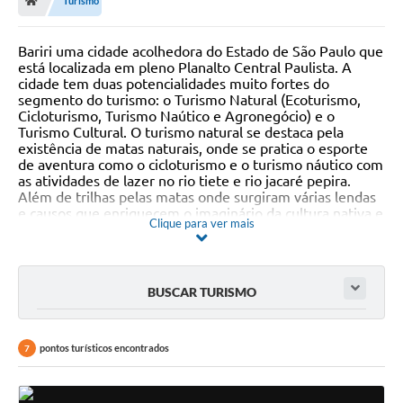
Turismo
Bariri uma cidade acolhedora do Estado de São Paulo que
está localizada em pleno Planalto Central Paulista. A
cidade tem duas potencialidades muito fortes do
segmento do turismo: o Turismo Natural (Ecoturismo,
Cicloturismo, Turismo Naútico e Agronegócio) e o
Turismo Cultural. O turismo natural se destaca pela
existência de matas naturais, onde se pratica o esporte
de aventura como o cicloturismo e o turismo náutico com
as atividades de lazer no rio tiete e rio jacaré pepira.
Além de trilhas pelas matas onde surgiram várias lendas
e causos que enriquecem o imaginário da cultura nativa e
Clique para ver mais
ilustram a literatura popular. A igreja matriz fortalece
ainda mais o aspecto religioso dos moradores locais.
BUSCAR TURISMO
pontos turísticos encontrados
7