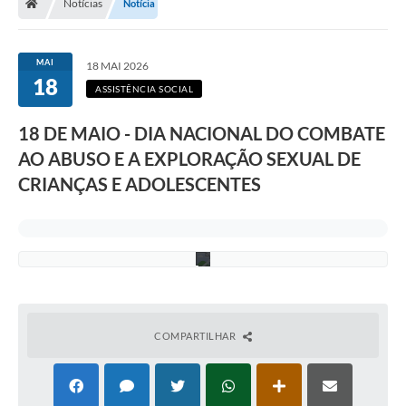
Notícias
Notícia
e
p
o
d
MAI
18 MAI 2026
e
18
s
ASSISTÊNCIA SOCIAL
a
l
18 DE MAIO - DIA NACIONAL DO COMBATE
v
a
AO ABUSO E A EXPLORAÇÃO SEXUAL DE
r
v
CRIANÇAS E ADOLESCENTES
i
d
a
s
.
COMPARTILHAR