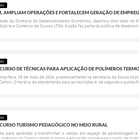
SMO
M, AMPLIAM OPERAÇÕES E FORTALECEM GERAÇÃO DE EMPRE
través da Diretoria de Desenvolvimento Econômico, destinou dois lotes no P
ndústria e Comércio de Couros LTDA. A ação faz parte da política de desenvo
SMO
 CURSO DE TÉCNICAS PARA APLICAÇÃO DE POLÍMEROS TERMO
uinta-feira, 28 de maio de 2026, presencialmente na secretaria da Escola Mun
entro. O horário de atendimento para as inscrições é de segunda a quinta-feir
SMO
O CURSO TURISMO PEDAGÓGICO NO MEIO RURAL
ta para aprender a transformar o campo em espaço de aprendizagem e exp
vivências no Campo unindo turismo e educação. Inscreva-se a partir de quinta-f