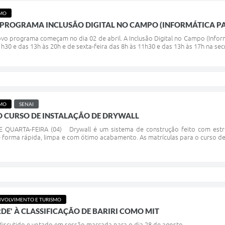
SMO
 PROGRAMA INCLUSÃO DIGITAL NO CAMPO (INFORMÁTICA PA
ovo programa começam no dia 02 de abril. A Inclusão Digital no Campo (Inform
1h30 e das 13h às 20h e de sexta-feira das 8h às 11h30 e das 13h às 17h na se
SMO
SENAI
O CURSO DE INSTALAÇÃO DE DRYWALL
QUARTA-FEIRA (04) Drywall é um sistema de construção feito com estrutu
forma rápida, limpa e com ótimo acabamento. As matrículas para o curso de I
VOLVIMENTO E TURISMO
RDE' À CLASSIFICAÇÃO DE BARIRI COMO MIT
 discutido e votado em sessão marcada para o dia 28 de agosto.