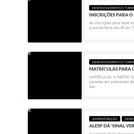
DESENVOLVIMENTO E TURI
INSCRIÇÕES PARA O
As inscrições para esse n
a quinta-feira das 8h às 1
DESENVOLVIMENTO E TURI
MATRÍCULAS PARA 
MATRÍCULAS A PARTIR DE 
paredes em ambientes de 
dia...
ADMINISTRAÇÃO
DESEN
ALESP DÁ 'SINAL VE
O projeto de lei deve ser