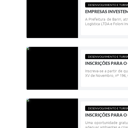
DESENVOLVIMENTO E TURI
EMPRESAS INVESTE
A Prefeitura de Bariri, a
Logística LTDA e Foloni I
DESENVOLVIMENTO E TURI
INSCRIÇÕES PARA O
Inscreva-se a partir de q
XV de Novembro, nº 196, C
DESENVOLVIMENTO E TURI
INSCRIÇÕES PARA 
Uma oportunidade gratui
adequar ambientes e criar 