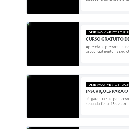
DESENVOLVIMENTO E TURI
CURSO GRATUITO D
Aprenda a preparar suco, 
presencialmente na secret
DESENVOLVIMENTO E TURI
INSCRIÇÕES PARA O 
Já garantiu sua particip
segunda-feira, 13 de abril