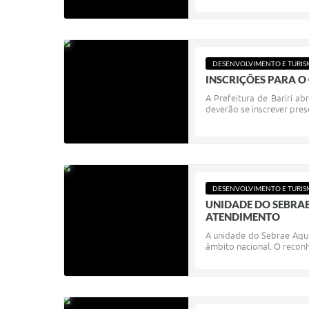
DESENVOLVIMENTO E TURI
INSCRIÇÕES PARA 
A Prefeitura de Bariri a
deverão se inscrever pres
DESENVOLVIMENTO E TURI
UNIDADE DO SEBRAE
ATENDIMENTO
A unidade do Sebrae Aqui
âmbito nacional. O recon