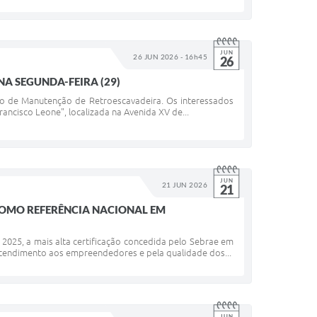
JUN
26 JUN 2026 - 16h45
26
A SEGUNDA-FEIRA (29)
urso de Manutenção de Retroescavadeira. Os interessados
ancisco Leone", localizada na Avenida XV de...
JUN
21 JUN 2026
21
 COMO REFERÊNCIA NACIONAL EM
2025, a mais alta certificação concedida pelo Sebrae em
 atendimento aos empreendedores e pela qualidade dos...
JUN