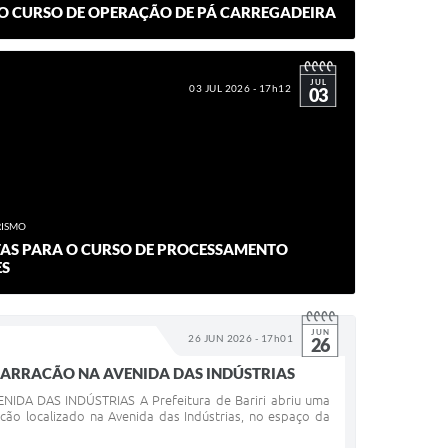
 O CURSO DE OPERAÇÃO DE PÁ CARREGADEIRA
JUL
03 JUL 2026 - 17h12
03
RISMO
TAS PARA O CURSO DE PROCESSAMENTO
ES
JUN
26 JUN 2026 - 17h01
26
BARRACÃO NA AVENIDA DAS INDÚSTRIAS
A DAS INDÚSTRIAS A Prefeitura de Bariri abriu uma
cão localizado na Avenida das Indústrias, no espaço da