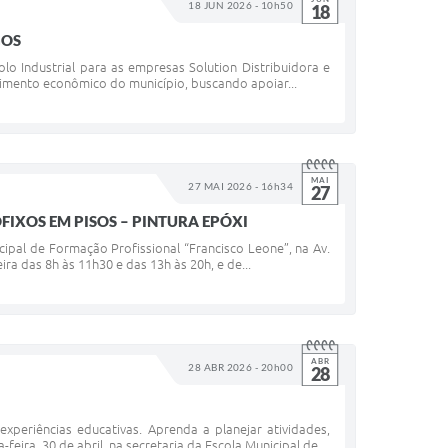
18 JUN 2026 - 10h50
18
GOS
olo Industrial para as empresas Solution Distribuidora e
lvimento econômico do município, buscando apoiar...
MAI
27 MAI 2026 - 16h34
27
FIXOS EM PISOS – PINTURA EPÓXI
icipal de Formação Profissional “Francisco Leone”, na Av.
a das 8h às 11h30 e das 13h às 20h, e de...
ABR
28 ABR 2026 - 20h00
28
eriências educativas. Aprenda a planejar atividades,
eira, 30 de abril, na secretaria da Escola Municipal de...