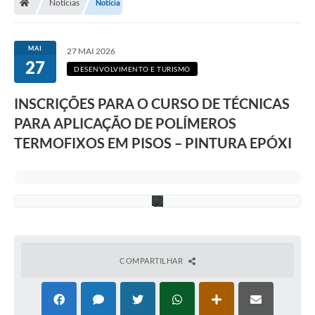
Notícias
Notícia
o
r
d
e
MAI
27 MAI 2026
m
27
d
DESENVOLVIMENTO E TURISMO
e
i
INSCRIÇÕES PARA O CURSO DE TÉCNICAS
n
s
PARA APLICAÇÃO DE POLÍMEROS
c
r
TERMOFIXOS EM PISOS – PINTURA EPÓXI
i
ç
ã
o
.
COMPARTILHAR