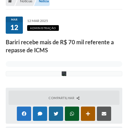
t
Notícias
Notícia
o
:
S
i
MAR
12 MAR 2025
l
12
v
ADMINISTRAÇÃO
a
n
Bariri recebe mais de R$ 70 mil referente a
a
P
repasse de ICMS
a
i
v
a
)
COMPARTILHAR