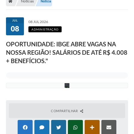
Notícias
Notícia
a
s
u
a
JUL
08 JUL 2026
p
08
a
ADMINISTRAÇÃO
r
t
OPORTUNIDADE: IBGE ABRE VAGAS NA
i
c
NOSSA REGIÃO! SALÁRIOS DE ATÉ R$ 4.008
i
p
+ BENEFÍCIOS."
a
ç
ã
o
!
COMPARTILHAR