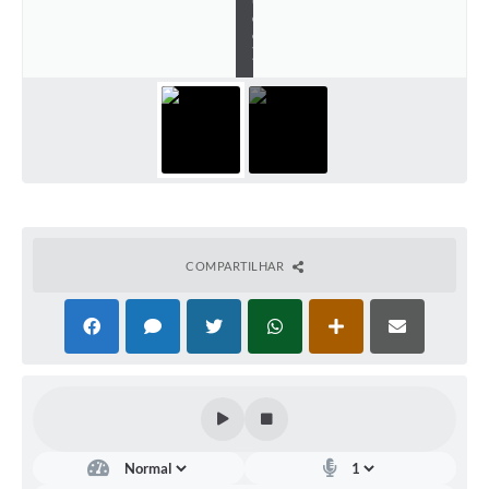
d
e
)
COMPARTILHAR