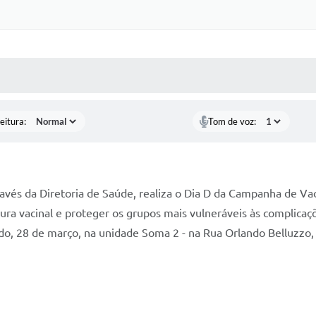
 MÍDIAS
RECEBA NOTÍCIAS
eitura:
Tom de voz:
ravés da Diretoria de Saúde, realiza o Dia D da Campanha de Vac
ra vacinal e proteger os grupos mais vulneráveis às complicaçõ
do, 28 de março, na unidade Soma 2 - na Rua Orlando Belluzzo, 