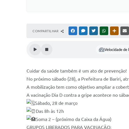
COMPARTILHAR
FACEBOOK
MESSENGER
TWITTER
WHATSAPP
OUTRAS
Velocidade de l
Cuidar da saúde também é um ato de prevenção!
No próximo sábado (28), a Prefeitura de Bariri, at
A mobilização tem como objetivo ampliar a cobertu
A vacinação Dia D contra a gripe acontece no sába
Sábado, 28 de março
Das 8h às 12h
Soma 2 – (próximo da Caixa da Água)
GRUPOS LIBERADOS PARA VACINAÇÃO: