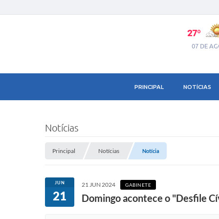
27º
07 DE A
PRINCIPAL
NOTÍCIAS
Notícias
Principal
Notícias
Notícia
JUN
21 JUN 2024
GABINETE
21
Domingo acontece o "Desfile Cí