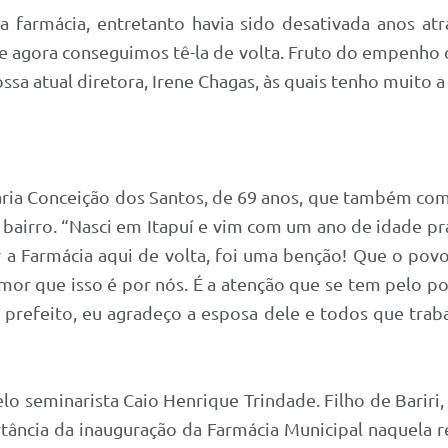
 farmácia, entretanto havia sido desativada anos atrá
 e agora conseguimos tê-la de volta. Fruto do empenho 
ssa atual diretora, Irene Chagas, às quais tenho muito a
ria Conceição dos Santos, de 69 anos, que também comp
airro. “Nasci em Itapuí e vim com um ano de idade pra cá.
er a Farmácia aqui de volta, foi uma benção! Que o p
 amor que isso é por nós. É a atenção que se tem pelo 
 prefeito, eu agradeço a esposa dele e todos que trab
elo seminarista Caio Henrique Trindade. Filho de Bariri,
ância da inauguração da Farmácia Municipal naquela r