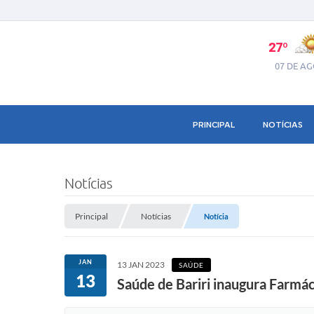
27º
07 DE A
PRINCIPAL
NOTÍCIAS
Notícias
Principal
Notícias
Notícia
JAN
13 JAN 2023
SAÚDE
13
Saúde de Bariri inaugura Farmá