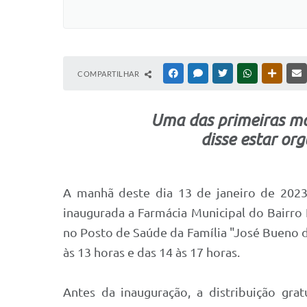
COMPARTILHAR
FACEBOOK
MESSENGER
TWITTER
WHATSAPP
OUTRAS
Uma das primeiras mo
disse estar or
A manhã deste dia 13 de janeiro de 2023 f
inaugurada a Farmácia Municipal do Bairro
no Posto de Saúde da Família "José Bueno da 
às 13 horas e das 14 às 17 horas.
Antes da inauguração, a distribuição gr