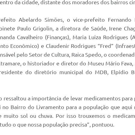
 centro da cidade, distante dos moradores dos bairros ci
refeito Abelardo Simões, o vice-prefeito Fernando 
binete Paulo Grigolin, a diretora de Saúde, Irene C
nda Cavalheiro (Finanças), Maria Luiza Rodrigues (A
nto Econômico) e Claudenir Rodrigues “Fred” (Infraest
onsável pelo Setor de Cultura, Raica Spedo, o coordenad
ltramare, o historiador e diretor do Museu Mário Fava,
residente do diretório municipal do MDB, Elpídio 
o ressaltou a importância de levar medicamentos para
ui no Bairro do Livramento para a população que aqui 
 de muito sol ou chuva. Por isso trouxemos o medica
tudo o que nossa população precisa”, pontuou.