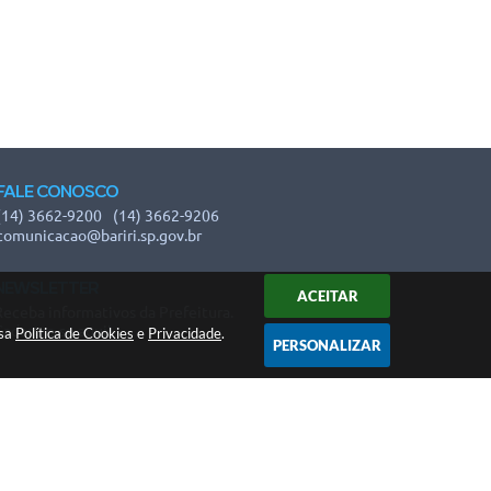
FALE CONOSCO
(14) 3662-9200
(14) 3662-9206
comunicacao@bariri.sp.gov.br
NEWSLETTER
ACEITAR
Receba informativos da Prefeitura.
Cadastre-se aqui!
ssa
Política de Cookies
e
Privacidade
.
PERSONALIZAR
 16:45