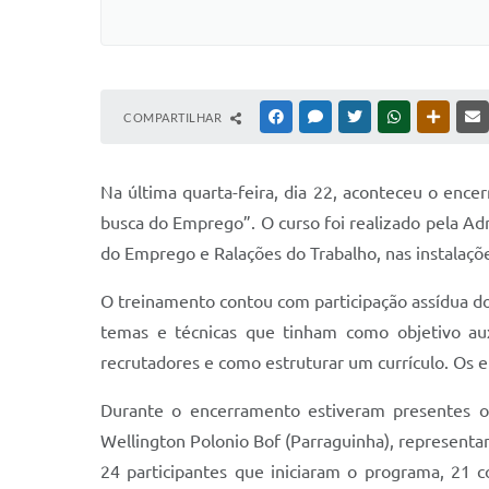
COMPARTILHAR
FACEBOOK
MESSENGER
TWITTER
WHATSAPP
OUTRAS
Na última quarta-feira, dia 22, aconteceu o en
busca do Emprego”. O curso foi realizado pela A
do Emprego e Ralações do Trabalho, nas instalaçõe
O treinamento contou com participação assídua dos
temas e técnicas que tinham como objetivo aux
recrutadores e como estruturar um currículo. Os en
Durante o encerramento estiveram presentes o 
Wellington Polonio Bof (Parraguinha), representan
24 participantes que iniciaram o programa, 21 