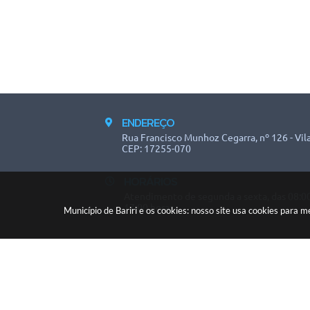
ENDEREÇO
Rua Francisco Munhoz Cegarra, nº 126 - Vila
CEP: 17255-070
HORÁRIOS
Atendimento de segunda a sexta, das 08:00
17:00 horas.
Município de Bariri e os cookies: nosso site usa cookies para
V