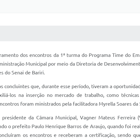
 MÍDIAS
RECEBA NOTÍCIAS
cerramento dos encontros da 1ª turma do Programa Time do 
dministração Municipal por meio da Diretoria de Desenvolvimen
s do Senai de Bariri.
 concluintes que, durante esse período, tiveram a oportunidade
iliá-los na inserção no mercado de trabalho, como técnicas
contros foram ministrados pela facilitadora Myrella Soares da S
presidente da Câmara Municipal, Vagner Mateus Ferreira (Va
do o prefeito Paulo Henrique Barros de Araujo, quando foi real
concluíram os encontros e receberam a certificação, sendo q