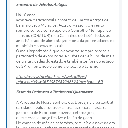
Encontro
de Veículos
Antigos
Há 16 anos
acontece o tradicional Encontro de Carros Antigos de
Bariri no Lago Municipal Accacio Masson. O evento
sempre contou com o apoio do Conselho Municipal de
Turismo (COMTUR) e do Caminhos do Tietê. Todos os
anos há praça de alimentação montada por entidades do
município e shows musicais.
O mais importante é que o encontro sempre recebe a
participação de expositores e clubes de veículos de mais
de trinta cidades do estado e também de fora do estado
de SP fomentando o comercio local e o turismo.
https://www.facebook.com/watch/live/?
ref=search&v=567408748924832&loca
le=pt_BR
Festa
da
Padroeira
e
Tradicional
Quermesse
A Paróquia de Nossa Senhora das Dores, na área central
da cidade, realiza todos os anos a tradicional festa da
padroeira de Bariri, com novena, celebrações,
quermesse, almoço festivo e leilão de gado.
No começo do mês de setembro, tem início a novena em