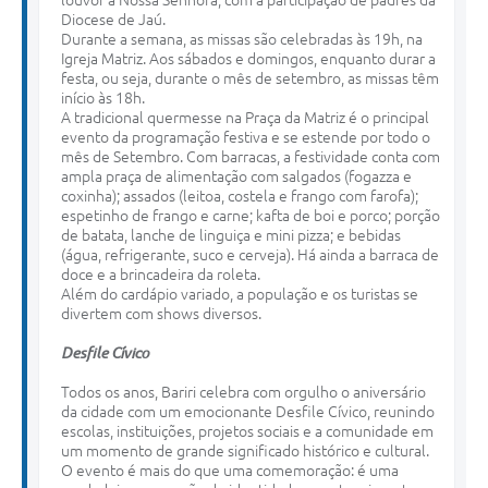
louvor à Nossa Senhora, com a participação de padres da
Diocese de Jaú.
Durante a semana, as missas são celebradas às 19h, na
Igreja Matriz. Aos sábados e domingos, enquanto durar a
festa, ou seja, durante o mês de setembro, as missas têm
início às 18h.
A tradicional quermesse na Praça da Matriz é o principal
evento da programação festiva e se estende por todo o
mês de Setembro. Com barracas, a festividade conta com
ampla praça de alimentação com salgados (fogazza e
coxinha); assados (leitoa, costela e frango com farofa);
espetinho de frango e carne; kafta de boi e porco; porção
de batata, lanche de linguiça e mini pizza; e bebidas
(água, refrigerante, suco e cerveja). Há ainda a barraca de
doce e a brincadeira da roleta.
Além do cardápio variado, a população e os turistas se
divertem com shows diversos.
Desfile Cívico
Todos os anos, Bariri celebra com orgulho o aniversário
da cidade com um emocionante Desfile Cívico, reunindo
escolas, instituições, projetos sociais e a comunidade em
um momento de grande significado histórico e cultural.
O evento é mais do que uma comemoração: é uma