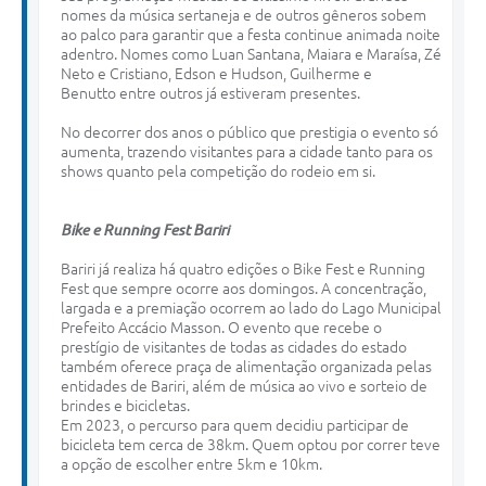
nomes da música sertaneja e de outros gêneros sobem
ao palco para garantir que a festa continue animada noite
adentro. Nomes como Luan Santana, Maiara e Maraísa, Zé
Neto e Cristiano, Edson e Hudson, Guilherme e
Benutto entre outros já estiveram presentes.
No decorrer dos anos o público que prestigia o evento só
aumenta, trazendo visitantes para a cidade tanto para os
shows quanto pela competição do rodeio em si.
Bike
e
Running
Fest
Bariri
Bariri já realiza há quatro edições o Bike Fest e Running
Fest que sempre ocorre aos domingos. A concentração,
largada e a premiação ocorrem ao lado do Lago Municipal
Prefeito Accácio Masson. O evento que recebe o
prestígio de visitantes de todas as cidades do estado
também oferece praça de alimentação organizada pelas
entidades de Bariri, além de música ao vivo e sorteio de
brindes e bicicletas.
Em 2023, o percurso para quem decidiu participar de
bicicleta tem cerca de 38km. Quem optou por correr teve
a opção de escolher entre 5km e 10km.