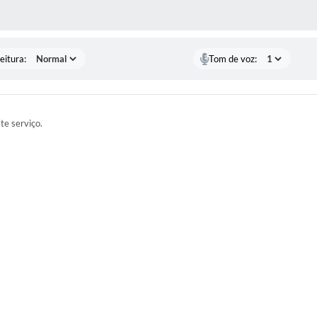
 MÍDIAS
eitura:
Tom de voz:
ste serviço.