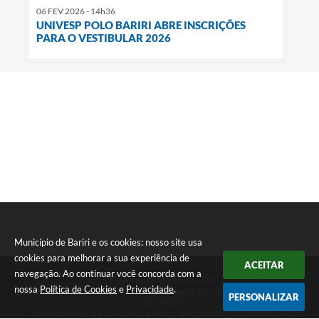
06 FEV 2026 - 14h36
UNIVESP POLO BARIRI ABRE INSCRIÇÕES
PARA O VESTIBULAR 2026
Município de Bariri e os cookies: nosso site usa
cookies para melhorar a sua experiência de
ACEITAR
navegação. Ao continuar você concorda com a
Telefone: (14) 3662-9200
nossa
Política de Cookies
e
Privacidade
.
Endereço: Rua Francisco Munhoz Cegarra, nº 126 - Vila Maria | CEP:
PERSONALIZAR
17255-070
Atendimento de segunda a sexta, das 08:00 às 17:00 horas.