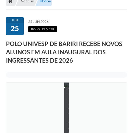
Notícias
Notícia
L
i
c
e
JUN
25 JUN 2026
n
25
c
POLO UNIVESP
i
a
t
POLO UNIVESP DE BARIRI RECEBE NOVOS
u
ALUNOS EM AULA INAUGURAL DOS
r
a
INGRESSANTES DE 2026
,
C
o
m
p
u
t
a
ç
ã
o
e
N
e
g
ó