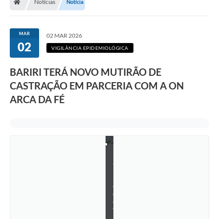
Notícias
Notícia
b
r
i
l
MAR
02 MAR 2026
,
02
n
VIGILÂNCIA EPIDEMIOLÓGICA
o
p
á
BARIRI TERÁ NOVO MUTIRÃO DE
t
CASTRAÇÃO EM PARCERIA COM A ON
i
o
ARCA DA FÉ
d
o
t
e
r
m
i
n
a
l
r
o
d
o
v
i