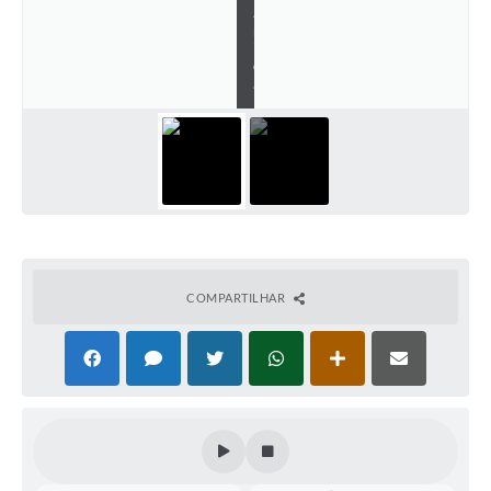
á
r
i
o
.
COMPARTILHAR