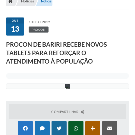
Notícias
Notícia
ê
n
i
o
OUT
13 OUT 2025
c
13
o
PROCON
m
o
PROCON DE BARIRI RECEBE NOVOS
P
r
TABLETS PARA REFORÇAR O
o
c
ATENDIMENTO À POPULAÇÃO
o
n
-
S
P
COMPARTILHAR