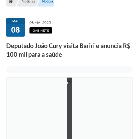
Notícias
Notícia
r
a
l
J
MAI
08 MAI 2025
o
08
ã
GABINETE
o
C
Deputado João Cury visita Bariri e anuncia R$
u
r
100 mil para a saúde
y
(
F
o
t
o
s
:
S
i
l
v
a
n
a
P
a
i