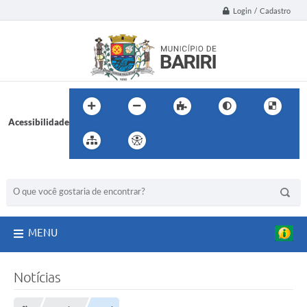
o
Login / Cadastro
,
r
e
c
e
p
c
i
o
n
Acessibilidade
a
r
a
m
BUSCA DO SITE:
o
d
e
p
u
t
MENU
a
d
o
f
Notícias
e
d
e