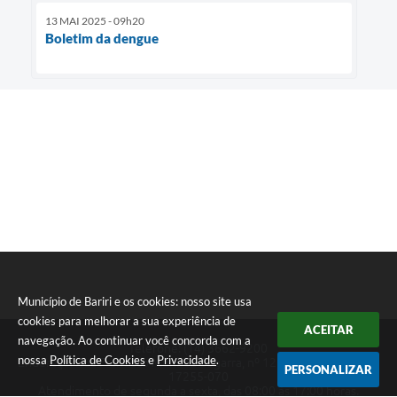
13 MAI 2025 - 09h20
Boletim da dengue
Município de Bariri e os cookies: nosso site usa
cookies para melhorar a sua experiência de
ACEITAR
navegação. Ao continuar você concorda com a
Telefone: (14) 3662-9200
nossa
Política de Cookies
e
Privacidade
.
Endereço: Rua Francisco Munhoz Cegarra, nº 126 - Vila Maria | CEP:
PERSONALIZAR
17255-070
Atendimento de segunda a sexta, das 08:00 às 17:00 horas.