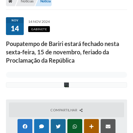
Notícias
Notícia
F
o
t
o
NOV
14 NOV 2024
:
14
S
GABINETE
i
l
Poupatempo de Bariri estará fechado nesta
v
a
sexta-feira, 15 de novembro, feriado da
n
a
Proclamação da República
P
a
i
v
a
COMPARTILHAR