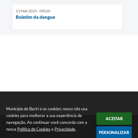
13 MAI 2025 - 09h20
Boletim da dengue
Município de Bariri e os cookies: nosso site usa
cookies para melhorar a sua experiência de
ACEITAR
navegação. Ao continuar você concorda com a
Telefone: (14) 3662-9200
nossa
Política de Cookies
e
Privacidade
.
Endereço: Rua Francisco Munhoz Cegarra, nº 126 - Vila Maria | CEP:
PERSONALIZAR
17255-070