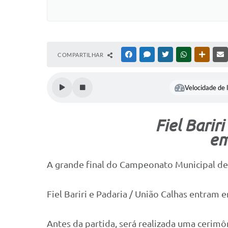
COMPARTILHAR
FACEBOOK
MESSENGER
TWITTER
WHATSAPP
OUTRAS
Velocidade de l
Fiel Barir
em
A grande final do Campeonato Municipal de Fu
Fiel Bariri e Padaria / União Calhas entram 
Antes da partida, será realizada uma cerim