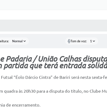
 MÍDIAS
RECEBA NOTÍCIAS
eitura:
Tom de voz:
i e Padaria / União Calhas disputa
 partida que terá entrada solidá
tsal “Éolo Dárcio Cintra” de Bariri será nesta sexta-fei
em quadra às 20h30 para a disputa do título, no Clube Mu
ônia de encerramento.