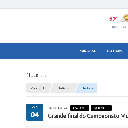
27º
06 DE A
PRINCIPAL
NOTÍCIAS
Notícias
Principal
Notícias
Notícia
JUN
04 JUN 2024
ESPORTE
GABINETE
04
Grande final do Campeonato Muni