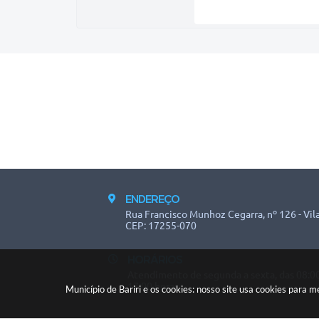
ENDEREÇO
Rua Francisco Munhoz Cegarra, nº 126 - Vila
CEP: 17255-070
HORÁRIOS
Atendimento de segunda a sexta, das 08:00
17:00 horas.
Município de Bariri e os cookies: nosso site usa cookies para