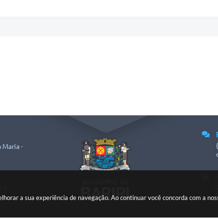
 Maria -
 às
 melhorar a sua experiência de navegação. Ao continuar você concorda com a no