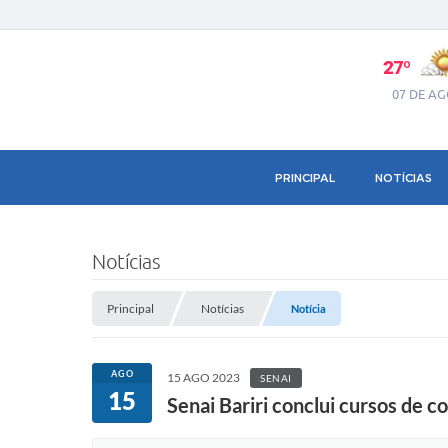
27º
07 DE A
PRINCIPAL
NOTÍCIAS
Notícias
Principal
Notícias
Notícia
AGO
15 AGO 2023
SENAI
15
Senai Bariri conclui cursos de c