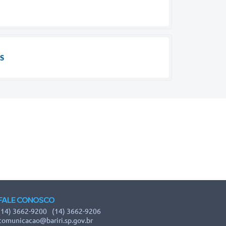
S
FALE CONOSCO
(14) 3662-9200
(14) 3662-9206
comunicacao@bariri.sp.gov.br