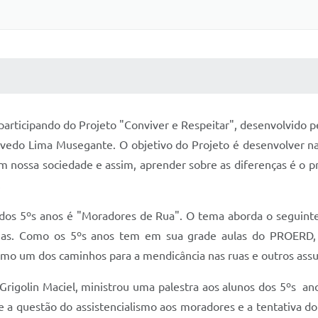
 MÍDIAS
RECEBA NOTÍCIAS
 participando do Projeto "Conviver e Respeitar", desenvolvido p
vedo Lima Musegante. O objetivo do Projeto é desenvolver nas
es em nossa sociedade e assim, aprender sobre as diferenças é o 
.
 dos 5ºs anos é "Moradores de Rua". O tema aborda o segui
uas. Como os 5ºs anos tem em sua grade aulas do PROERD, de
mo um dos caminhos para a mendicância nas ruas e outros assu
 Grigolin Maciel, ministrou uma palestra aos alunos dos 5ºs ano
e a questão do assistencialismo aos moradores e a tentativa d