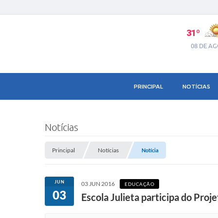
31º
08 DE A
PRINCIPAL
NOTÍCIAS
Notícias
Principal
Notícias
Notícia
JUN
03 JUN 2016
EDUCAÇÃO
03
Escola Julieta participa do Proj