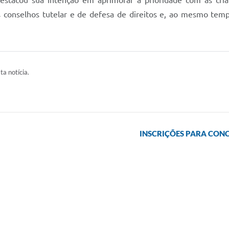
estacou sua intenção em aprimorar a prioridade com as crian
s conselhos tutelar e de defesa de direitos e, ao mesmo temp
ta notícia.
INSCRIÇÕES PARA CONC