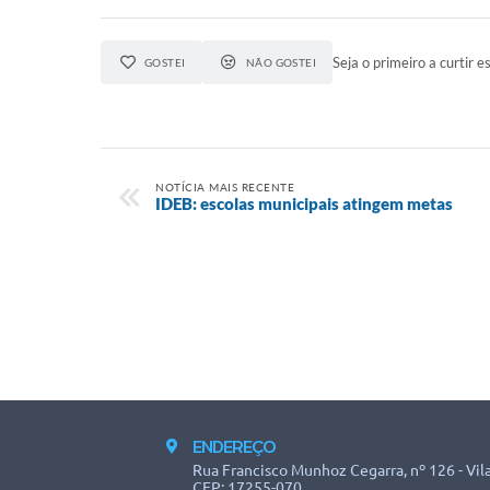
Seja o primeiro a curtir es
GOSTEI
NÃO GOSTEI
NOTÍCIA MAIS RECENTE
IDEB: escolas municipais atingem metas
ENDEREÇO
Rua Francisco Munhoz Cegarra, nº 126 - Vila
CEP: 17255-070