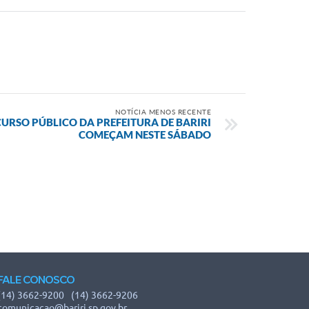
NOTÍCIA MENOS RECENTE
URSO PÚBLICO DA PREFEITURA DE BARIRI
COMEÇAM NESTE SÁBADO
FALE CONOSCO
(14) 3662-9200
(14) 3662-9206
comunicacao@bariri.sp.gov.br