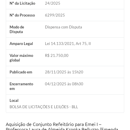
Nº da Licitação
24/2025
Nº do Processo
6299/2025
Modo de
Dispensa com Disputa
Disputa
Amparo Legal
Lei 14.133/2021, Art 75, II
Valor máximo
R$ 21.750,00
global
Publicado em
28/11/2025 às 15h20
Encerramento
04/12/2025 às 08h30
em
Local
BOLSA DE LICITAÇÕES E LEILÕES - BLL
Aquisição de Conjunto Refeitório para Emei I –
Professora Laura de Almeida Kronka Belluzzo (Emenda