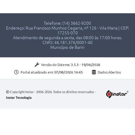
Telefone: (14) 3662-9200
Endereço: Rua Francisco Munhoz Cegarra, nº 126 - Vila Maria | CEP:
17255-070
Atendimento de segunda a sexta, das 08:00 às 17:00 horas.
CNPJ: 46.181.376/0001-40
Município de Bariri
Versão do Sistema:
3.5.3 - 19/06/2026
Portal atualizado em:
07/08/2026 16:45
Dados Abertos
Copyright Instar - 2006-2026. Todos os direitos reservados -
Instar Tecnologia