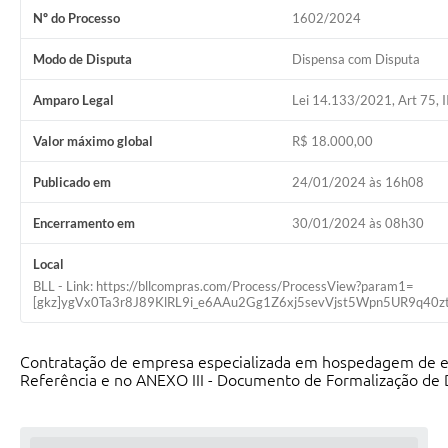
Nº do Processo
1602/2024
Modo de Disputa
Dispensa com Disputa
Amparo Legal
Lei 14.133/2021, Art 75, I
Valor máximo global
R$ 18.000,00
Publicado em
24/01/2024 às 16h08
Encerramento em
30/01/2024 às 08h30
Local
BLL - Link: https://bllcompras.com/Process/ProcessView?param1=
[gkz]ygVx0Ta3r8J89KlRL9i_e6AAu2Gg1Z6xj5sevVjst5Wpn5UR9q
Contratação de empresa especializada em hospedagem de e-
Referência e no ANEXO III - Documento de Formalização de