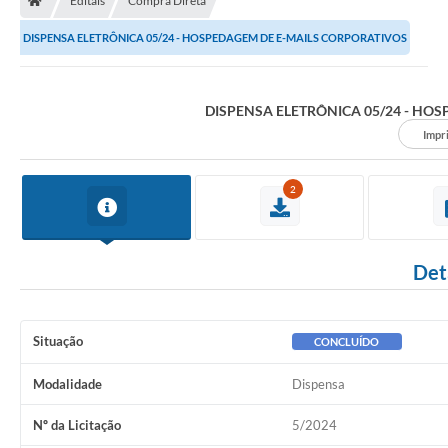
Editais
Compra Direta
DISPENSA ELETRÔNICA 05/24 - HOSPEDAGEM DE E-MAILS CORPORATIVOS
DISPENSA ELETRÔNICA 05/24 - HO
Impr
2
Det
Situação
CONCLUÍDO
Modalidade
Dispensa
Nº da Licitação
5/2024