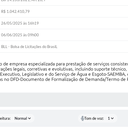
R$ 1.042.410,79
26/05/2025 às 16h19
06/06/2025 às 09h00
BLL - Bolsa de Licitações do BrasiL
ação de empresa especializada para prestação de serviços cons
ções legais, corretivas e evolutivas, incluindo suporte técnico
Executivo, Legislativo e do Serviço de Água e Esgoto-SAEMBA, d
idas no DFD-Documento de Formalização de Demanda/Termo de Re
 MÍDIAS
eitura:
Tom de voz: