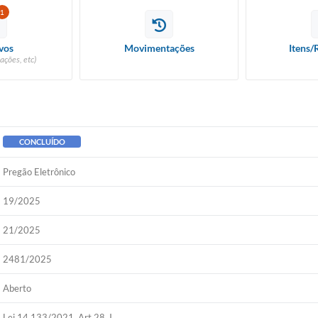
1
vos
Movimentações
Itens/
ações, etc)
CONCLUÍDO
Pregão Eletrônico
19/2025
21/2025
2481/2025
Aberto
Lei 14.133/2021, Art 28, I