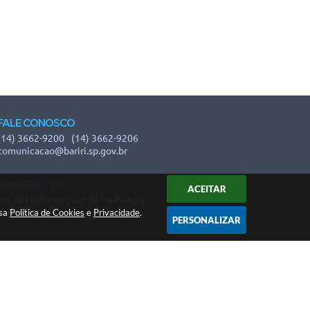
FALE CONOSCO
(14) 3662-9200
(14) 3662-9206
comunicacao@bariri.sp.gov.br
NEWSLETTER
ACEITAR
Receba informativos da Prefeitura.
Cadastre-se aqui!
ssa
Política de Cookies
e
Privacidade
.
PERSONALIZAR
 15:21