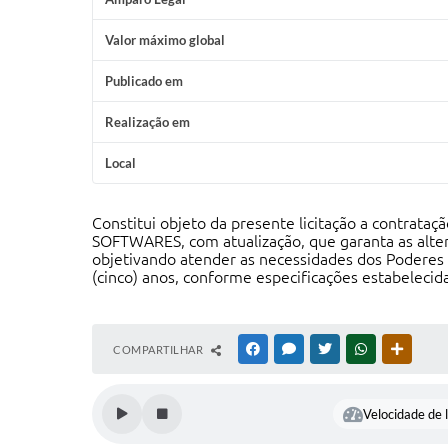
Valor máximo global
Publicado em
Realização em
Local
Constitui objeto da presente licitação a contrat
SOFTWARES, com atualização, que garanta as altera
objetivando atender as necessidades dos Poderes 
(cinco) anos, conforme especificações estabelec
COMPARTILHAR
FACEBOOK
MESSENGER
TWITTER
WHATSAPP
OUTRAS
Velocidade de l