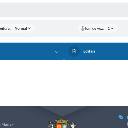
 MÍDIAS
eitura:
Tom de voz:
Editais
 Maria -