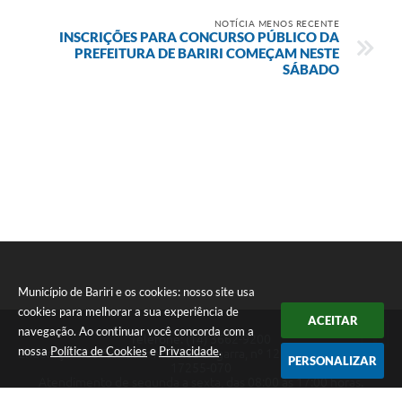
NOTÍCIA MENOS RECENTE
INSCRIÇÕES PARA CONCURSO PÚBLICO DA
PREFEITURA DE BARIRI COMEÇAM NESTE
SÁBADO
Município de Bariri e os cookies: nosso site usa
cookies para melhorar a sua experiência de
ACEITAR
navegação. Ao continuar você concorda com a
Telefone: (14) 3662-9200
nossa
Política de Cookies
e
Privacidade
.
Endereço: Rua Francisco Munhoz Cegarra, nº 126 - Vila Maria | CEP:
PERSONALIZAR
17255-070
Atendimento de segunda a sexta, das 08:00 às 17:00 horas.
CNPJ: 46.181.376/0001-40