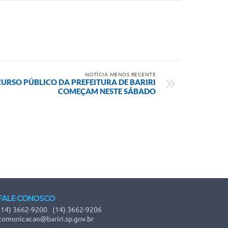
NOTÍCIA MENOS RECENTE
URSO PÚBLICO DA PREFEITURA DE BARIRI
COMEÇAM NESTE SÁBADO
FALE CONOSCO
(14) 3662-9200
(14) 3662-9206
comunicacao@bariri.sp.gov.br