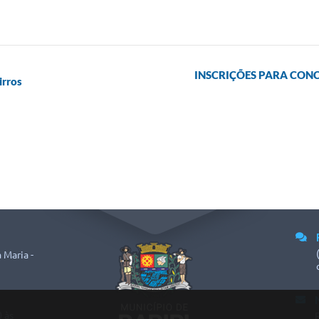
INSCRIÇÕES PARA CONC
irros
 Maria -
 às