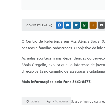
COMPARTILHAR
FACEBOOK
MESSENGER
TWITTER
WHATSAPP
OUTRAS
O Centro de Referência em Assistência Social (
pessoas e famílias cadastradas. O objetivo da inici
As aulas acontecem nas dependências do Serviço 
Sônia Gregolin, explica que "o interesse de jov
direção certa no caminho de assegurar a cidadania
Mais informações pelo fone 3662-8477.
Seja o primeiro a curtir es
GOSTEI
NÃO GOSTEI