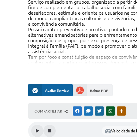
Serviço realizado em grupos, organizado a partir d
fim de complementar o trabalho social com famílias
desafiadoras, estimula e orienta os usuários na con
de modo a ampliar trocas culturais e de vivências,
a convivência comunitária.
Possui caráter preventivo e proativo, pautado na 
alternativas emancipatórias para o enfrentamento
composição dos grupos por sexo, presença de pesso
Integral à Família (PAIF), de modo a promover o at
assistência social.
Tem por foco a constituição de espaço de convivê
adolescentes, a partir dos interesses, demandas e 
esportivas como formas de expressão, interação, ap
infantil ou submetidos a outras violações, cujas a
experiências favorecedoras do desenvolvimento de 
OBJETIVOS GERAIS:
Avaliar Serviço
Baixar PDF
- Complementar o trabalho social com família, prev
- Prevenir a institucionalização e a segregação de 
convivência familiar e comunitária;
- Promover acessos a benefícios e serviços socioass
COMPARTILHAR
FACEBOOK
MESSENGER
TWITTER
WHATSAPP
OUTRAS
- Promover acessos a serviços setoriais, em especia
dos usuários aos demais direitos;
- Oportunizar o acesso às informações sobre direi
Velocidade de l
- Possibilitar acessos a experiências e manifestaçõ