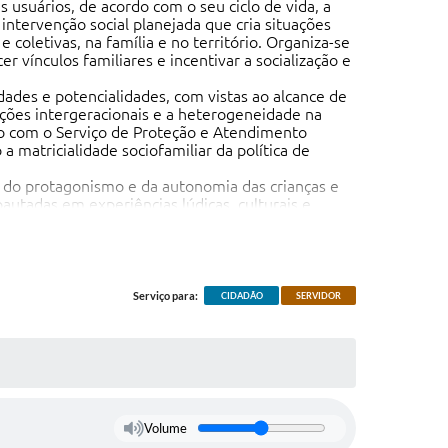
 usuários, de acordo com o seu ciclo de vida, a
intervenção social planejada que cria situações
 coletivas, na família e no território. Organiza-se
r vínculos familiares e incentivar a socialização e
dades e potencialidades, com vistas ao alcance de
ações intergeracionais e a heterogeneidade na
ção com o Serviço de Proteção e Atendimento
a matricialidade sociofamiliar da política de
o do protagonismo e da autonomia das crianças e
autadas em experiências lúdicas, culturais e
adolescentes com deficiência, retirados do trabalho
e de violação de direitos, bem como propiciar
Serviço para:
CIDADÃO
SERVIDOR
a convivência familiar e comunitária;
s com deficiência, assegurando o direito à
social nos territórios;
tentes no território, contribuindo para o usufruto
o do protagonismo dos usuários;
Volume
senvolvimento de novas sociabilidades;