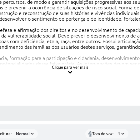
e percursos, de modo a garantir aquisições progressivas aos seus
 e prevenir a ocorrência de situações de risco social. Forma de 
strução e reconstrução de suas histórias e vivências individuais e
 desenvolver o sentimento de pertença e de identidade, fortalece
defesa e afirmação dos direitos e no desenvolvimento de capaci
 da vulnerabilidade social. Deve prever o desenvolvimento de 
as com deficiência, etnia, raça, entre outros. Possui articula
endimento das famílias dos usuários destes serviços, garantindo 
ncia, formação para a participação e cidadania, desenvolviment
potencialidades dessa faixa etária. As intervenções devem ser p
Clique para ver mais
rendizagem, sociabilidade e proteção social. Inclui crianças e 
tividades contribuem para re-significar vivências de isolamento 
sociabilidades e na prevenção de situações de risco social.
enindo a ocorrência de situações de risco social e fortalecendo 
crianças, adolescentes, jovens e idosos, em especial, das pessoa
istenciais, fortalecendo a rede de proteção social de assistência 
 MÍDIAS
l das políticas de educação, saúde, cultura, esporte e lazer exis
tos e sobre participação cidadã, estimulando o desenvolviment
eitura:
Tom de voz:
es artísticas, culturais, esportivas e de lazer, com vistas ao de