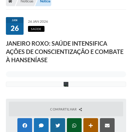
Notícias
Notícia
a
l
g
u
JAN
26 JAN 2026
m
26
a
SAÚDE
s
s
JANEIRO ROXO: SAÚDE INTENSIFICA
i
t
AÇÕES DE CONSCIENTIZAÇÃO E COMBATE
u
a
À HANSENÍASE
ç
õ
e
s
.
COMPARTILHAR