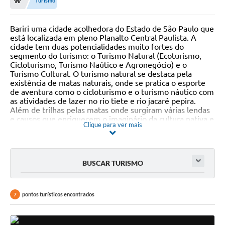
Turismo
Bariri uma cidade acolhedora do Estado de São Paulo que
está localizada em pleno Planalto Central Paulista. A
cidade tem duas potencialidades muito fortes do
segmento do turismo: o Turismo Natural (Ecoturismo,
Cicloturismo, Turismo Naútico e Agronegócio) e o
Turismo Cultural. O turismo natural se destaca pela
existência de matas naturais, onde se pratica o esporte
de aventura como o cicloturismo e o turismo náutico com
as atividades de lazer no rio tiete e rio jacaré pepira.
Além de trilhas pelas matas onde surgiram várias lendas
e causos que enriquecem o imaginário da cultura nativa e
Clique para ver mais
ilustram a literatura popular. A igreja matriz fortalece
ainda mais o aspecto religioso dos moradores locais.
BUSCAR TURISMO
pontos turísticos encontrados
7