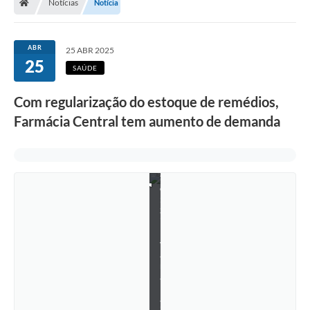
Notícias
Notícia
m
e
d
i
ABR
25 ABR 2025
c
25
a
SAÚDE
m
e
Com regularização do estoque de remédios,
n
t
Farmácia Central tem aumento de demanda
o
s
(
F
o
t
o
:
S
i
l
v
a
n
a
P
a
i