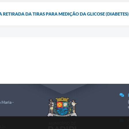
RETIRADA DA TIRAS PARA MEDIÇÃO DA GLICOSE (DIABETES)
 Maria -
 às