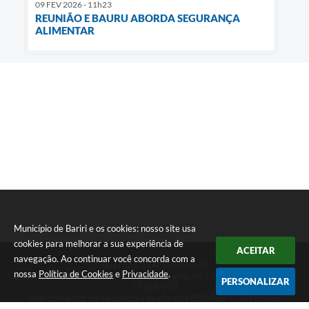
09 FEV 2026 - 11h23
REUNIÃO E BAURU ABORDA SEGURANÇA
ALIMENTAR
Município de Bariri e os cookies: nosso site usa
cookies para melhorar a sua experiência de
ACEITAR
navegação. Ao continuar você concorda com a
Telefone: (14) 3662-9200
nossa
Política de Cookies
e
Privacidade
.
Endereço: Rua Francisco Munhoz Cegarra, nº 126 - Vila Maria | CEP:
PERSONALIZAR
17255-070
Atendimento de segunda a sexta, das 08:00 às 17:00 horas.