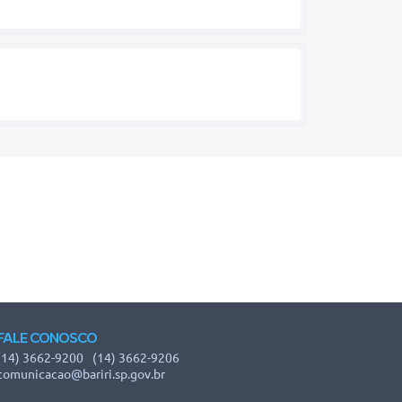
FALE CONOSCO
(14) 3662-9200
(14) 3662-9206
comunicacao@bariri.sp.gov.br