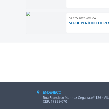
09 FEV 2026 - 09h06
SEGUE PERÍODO DE R
ENDEREÇO
Rua Francisco Munhoz Cegarra, nº 126 - Vila
CEP: 17255-070