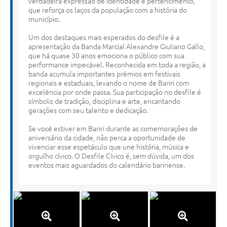
verdadeira expressão de identidade e pertencimento,
que reforça os laços da população com a história do
município.
Um dos destaques mais esperados do desfile é a
apresentação da Banda Marcial Alexandre Giuliano Gallo,
que há quase 30 anos emociona o público com sua
performance impecável. Reconhecida em toda a região, a
banda acumula importantes prêmios em festivais
regionais e estaduais, levando o nome de Bariri com
excelência por onde passa. Sua participação no desfile é
símbolo de tradição, disciplina e arte, encantando
gerações com seu talento e dedicação.
Se você estiver em Bariri durante as comemorações de
aniversário da cidade, não perca a oportunidade de
vivenciar esse espetáculo que une história, música e
orgulho cívico. O Desfile Cívico é, sem dúvida, um dos
eventos mais aguardados do calendário baririense.