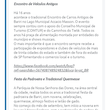
Encontro
de Veículos
Antigos
Há 16 anos
acontece o tradicional Encontro de Carros Antigos de
Bariri no Lago Municipal Accacio Masson. O evento
sempre contou com o apoio do Conselho Municipal de
Turismo (COMTUR) e do Caminhos do Tietê. Todos os
anos há praça de alimentação montada por entidades do
município e shows musicais.
O mais importante é que o encontro sempre recebe a
participação de expositores e clubes de veículos de mais
de trinta cidades do estado e também de fora do estado
de SP fomentando o comercio local e o turismo.
https://www.facebook.com/watch/live/?
ref=search&v=567408748924832&loca
le=pt_BR
Festa
da
Padroeira
e
Tradicional
Quermesse
A Paróquia de Nossa Senhora das Dores, na área central
da cidade, realiza todos os anos a tradicional festa da
padroeira de Bariri, com novena, celebrações,
quermesse, almoço festivo e leilão de gado.
No começo do mês de setembro, tem início a novena em