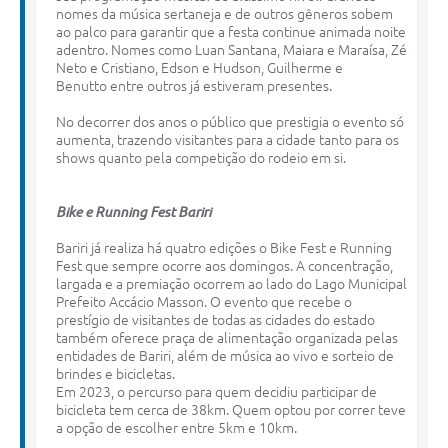
nomes da música sertaneja e de outros gêneros sobem
ao palco para garantir que a festa continue animada noite
adentro. Nomes como Luan Santana, Maiara e Maraísa, Zé
Neto e Cristiano, Edson e Hudson, Guilherme e
Benutto entre outros já estiveram presentes.
No decorrer dos anos o público que prestigia o evento só
aumenta, trazendo visitantes para a cidade tanto para os
shows quanto pela competição do rodeio em si.
Bike
e
Running
Fest
Bariri
Bariri já realiza há quatro edições o Bike Fest e Running
Fest que sempre ocorre aos domingos. A concentração,
largada e a premiação ocorrem ao lado do Lago Municipal
Prefeito Accácio Masson. O evento que recebe o
prestígio de visitantes de todas as cidades do estado
também oferece praça de alimentação organizada pelas
entidades de Bariri, além de música ao vivo e sorteio de
brindes e bicicletas.
Em 2023, o percurso para quem decidiu participar de
bicicleta tem cerca de 38km. Quem optou por correr teve
a opção de escolher entre 5km e 10km.