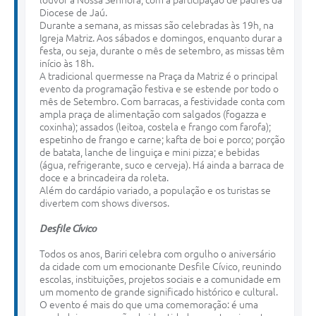
louvor à Nossa Senhora, com a participação de padres da
Diocese de Jaú.
Durante a semana, as missas são celebradas às 19h, na
Igreja Matriz. Aos sábados e domingos, enquanto durar a
festa, ou seja, durante o mês de setembro, as missas têm
início às 18h.
A tradicional quermesse na Praça da Matriz é o principal
evento da programação festiva e se estende por todo o
mês de Setembro. Com barracas, a festividade conta com
ampla praça de alimentação com salgados (fogazza e
coxinha); assados (leitoa, costela e frango com farofa);
espetinho de frango e carne; kafta de boi e porco; porção
de batata, lanche de linguiça e mini pizza; e bebidas
(água, refrigerante, suco e cerveja). Há ainda a barraca de
doce e a brincadeira da roleta.
Além do cardápio variado, a população e os turistas se
divertem com shows diversos.
Desfile Cívico
Todos os anos, Bariri celebra com orgulho o aniversário
da cidade com um emocionante Desfile Cívico, reunindo
escolas, instituições, projetos sociais e a comunidade em
um momento de grande significado histórico e cultural.
O evento é mais do que uma comemoração: é uma