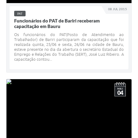
08 JUL 2015
PAT
Funcionários do PAT de Bariri receberam
capacitação em Bauru
Os funcionários do PAT(Posto de Atendimento ao
Trabalhador) de Bariri participaram da capacitação que foi
realizada quinta, 25/06 e sexta, 26/06 na cidade de Bauru,
esteve presente no dia da abertura o secretário Estadual do
Emprego e Relações do Trabalho (SERT), José Luiz Ribeiro. A
capacitação contou...
MAI
04