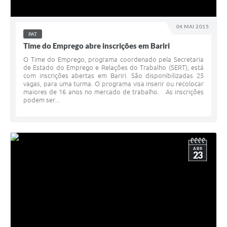
04 MAI 2015
PAT
Time do Emprego abre inscrições em Bariri
O Time do Emprego, programa coordenado pela Secretaria
de Estado do Emprego e Relações do Trabalho (SERT), está
com inscrições abertas em Bariri. São disponibilizadas 25
vagas, para uma turma. O programa visa inserir ou recolocar
maiores de 16 anos no mercado de trabalho. As inscrições
podem ser...
ABR
23