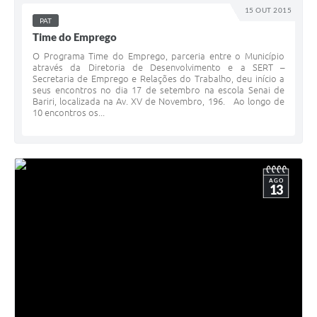
15 OUT 2015
PAT
Time do Emprego
O Programa Time do Emprego, parceria entre o Município
através da Diretoria de Desenvolvimento e a SERT –
Secretaria de Emprego e Relações do Trabalho, deu início a
seus encontros no dia 17 de setembro na escola Senai de
Bariri, localizada na Av. XV de Novembro, 196. Ao longo de
10 encontros os...
AGO
13