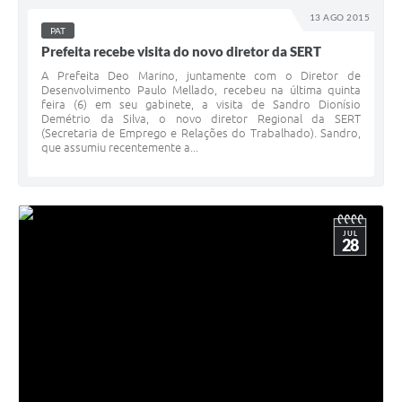
13 AGO 2015
PAT
Prefeita recebe visita do novo diretor da SERT
A Prefeita Deo Marino, juntamente com o Diretor de
Desenvolvimento Paulo Mellado, recebeu na última quinta
feira (6) em seu gabinete, a visita de Sandro Dionísio
Demétrio da Silva, o novo diretor Regional da SERT
(Secretaria de Emprego e Relações do Trabalhado). Sandro,
que assumiu recentemente a...
JUL
28