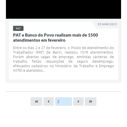
05 MAR 2015
PAT
PAT e Banco do Povo realizam mais de 1500
atendimentos em fevereiro
Entre os dias 2 e 27 de fevereiro, o Posto de Atendimento do
Trabalhador (PAT) de Bariri, realizou 1519 atendimentos.
Foram abertas vagas de emprego, emitidas carteiras de
trabalho, feitas requisições de seguro desemprego,
efetuados cadastros no Ministério de Trabalho e Emprego
(MTE) e atendidos...