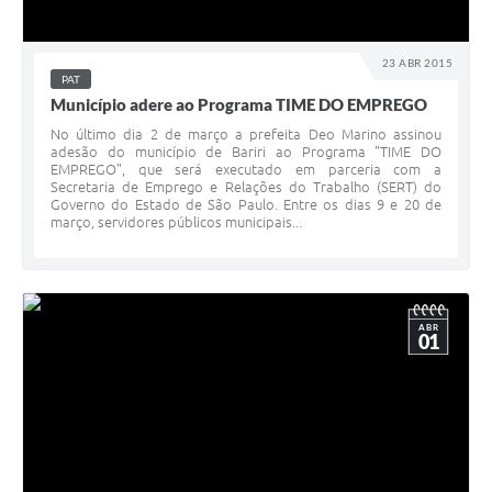
23 ABR 2015
PAT
Município adere ao Programa TIME DO EMPREGO
No último dia 2 de março a prefeita Deo Marino assinou
adesão do município de Bariri ao Programa "TIME DO
EMPREGO", que será executado em parceria com a
Secretaria de Emprego e Relações do Trabalho (SERT) do
Governo do Estado de São Paulo. Entre os dias 9 e 20 de
março, servidores públicos municipais...
ABR
01