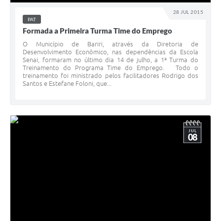
28 JUL 2015
PAT
Formada a Primeira Turma Time do Emprego
O Município de Bariri, através da Diretoria de
Desenvolvimento Econômico, nas dependências da Escola
Senai, formaram no último dia 14 de julho, a 1ª Turma do
Treinamento do Programa Time do Emprego. Todo o
treinamento foi ministrado pelos facilitadores Rodrigo dos
Santos e Estefane Foloni, que...
JUL
08