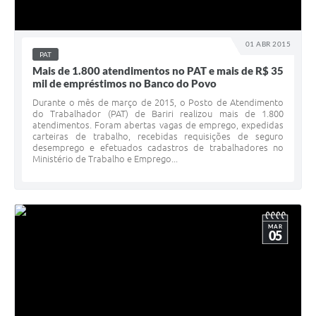
01 ABR 2015
PAT
Mais de 1.800 atendimentos no PAT e mais de R$ 35
mil de empréstimos no Banco do Povo
Durante o mês de março de 2015, o Posto de Atendimento
do Trabalhador (PAT) de Bariri realizou mais de 1.800
atendimentos. Foram abertas vagas de emprego, expedidas
carteiras de trabalho, recebidas requisições de seguro
desemprego e efetuados cadastros de trabalhadores no
Ministério de Trabalho e Emprego...
MAR
05