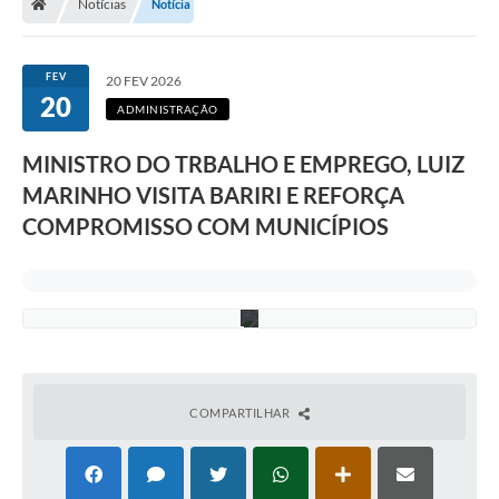
Notícias
Notícia
o
d
e
e
FEV
20 FEV 2026
m
20
p
ADMINISTRAÇÃO
r
e
MINISTRO DO TRBALHO E EMPREGO, LUIZ
g
o
MARINHO VISITA BARIRI E REFORÇA
e
r
COMPROMISSO COM MUNICÍPIOS
e
n
d
a
.
COMPARTILHAR