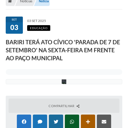
Notícias
Notícia
o
n
f
e
SET
03 SET 2025
r
03
i
EDUCAÇÃO
r
a
BARIRI TERÁ ATO CÍVICO 'PARADA DE 7 DE
a
t
SETEMBRO' NA SEXTA-FEIRA EM FRENTE
o
c
AO PAÇO MUNICIPAL
í
v
i
c
o
COMPARTILHAR