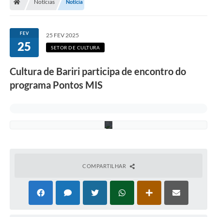
I
Notícias
Notícia
S
(
F
o
FEV
25 FEV 2025
t
25
o
SETOR DE CULTURA
:
C
Cultura de Bariri participa de encontro do
u
l
programa Pontos MIS
t
u
r
a
)
COMPARTILHAR