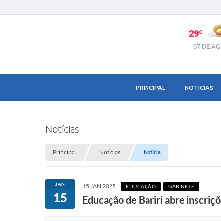
29º
07 DE A
PRINCIPAL
NOTÍCIAS
Notícias
Principal
Notícias
Notícia
JAN
15 JAN 2025
EDUCAÇÃO
GABINETE
15
Educação de Bariri abre inscriç