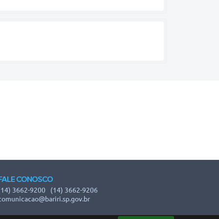
FALE CONOSCO
(14) 3662-9200
(14) 3662-9206
comunicacao@bariri.sp.gov.br