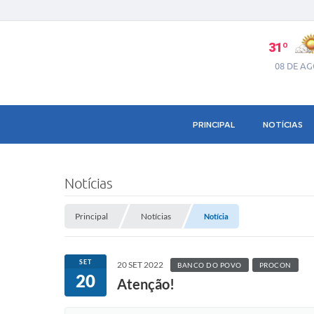
31º
08 DE A
PRINCIPAL
NOTÍCIAS
Notícias
Principal
Notícias
Notícia
SET
20 SET 2022
BANCO DO POVO
PROCON
20
Atenção!