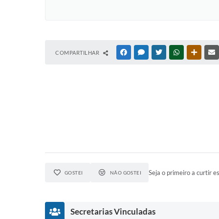
COMPARTILHAR
FACEBOOK
MESSENGER
TWITTER
WHATSAPP
OUTRAS
Seja o primeiro a curtir es
GOSTEI
NÃO GOSTEI
Secretarias Vinculadas