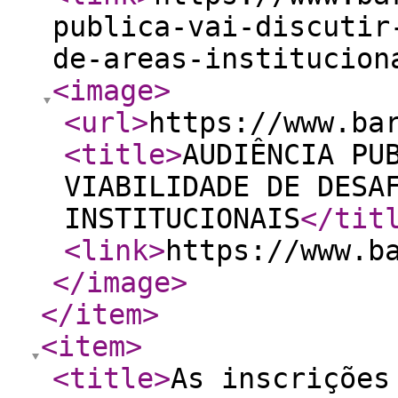
publica-vai-discutir
de-areas-institucion
<image
>
<url
>
https://www.ba
<title
>
AUDIÊNCIA PU
VIABILIDADE DE DESA
INSTITUCIONAIS
</tit
<link
>
https://www.b
</image
>
</item
>
<item
>
<title
>
As inscrições