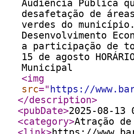
Audiência Pública q
desafetação de área
verdes do município
Desenvolvimento Eco
a participação de t
15 de agosto HORÁRI
Municipal
<img
src
="
https://www.ba
</description
>
<pubDate
>
2025-08-13 
<category
>
Atração de
<link
>
https://www.ba