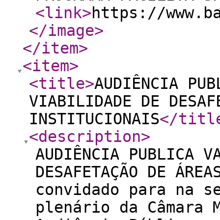
<link
>
https://www.b
</image
>
</item
>
<item
>
<title
>
AUDIÊNCIA PUB
VIABILIDADE DE DESAF
INSTITUCIONAIS
</titl
<description
>
AUDIÊNCIA PUBLICA V
DESAFETAÇÃO DE ÁRE
convidado para na s
plenário da Câmara 