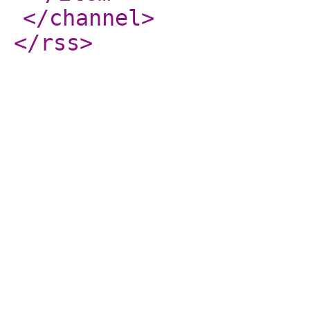
</channel
>
</rss
>