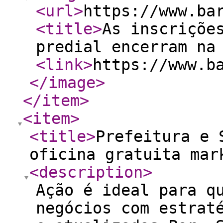
<url
>
https://www.ba
<title
>
As inscriçõe
predial encerram na
<link
>
https://www.b
</image
>
</item
>
<item
>
<title
>
Prefeitura e 
oficina gratuita ma
<description
>
Ação é ideal para q
negócios com estrat