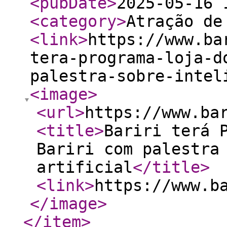
<pubDate
>
2025-05-16 
<category
>
Atração de
<link
>
https://www.ba
tera-programa-loja-d
palestra-sobre-intel
<image
>
<url
>
https://www.ba
<title
>
Bariri terá 
Bariri com palestra
artificial
</title
>
<link
>
https://www.b
</image
>
</item
>