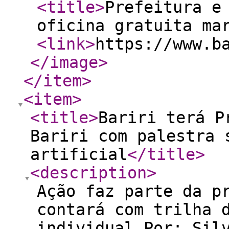
<title
>
Prefeitura e
oficina gratuita ma
<link
>
https://www.b
</image
>
</item
>
<item
>
<title
>
Bariri terá P
Bariri com palestra 
artificial
</title
>
<description
>
Ação faz parte da p
contará com trilha 
individual Por: Sil