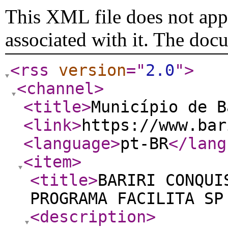
This XML file does not appe
associated with it. The doc
<rss
version
="
2.0
"
>
<channel
>
<title
>
Município de B
<link
>
https://www.bar
<language
>
pt-BR
</lang
<item
>
<title
>
BARIRI CONQUI
PROGRAMA FACILITA SP
<description
>