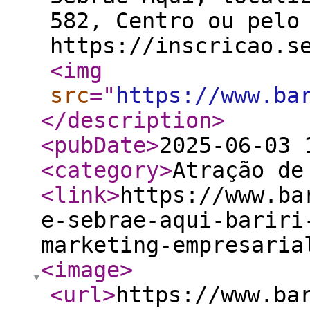
582, Centro ou pelo
https://inscricao.s
<img
src
="
https://www.ba
</description
>
<pubDate
>
2025-06-03 
<category
>
Atração de
<link
>
https://www.ba
e-sebrae-aqui-bariri
marketing-empresaria
<image
>
<url
>
https://www.ba