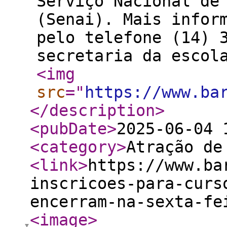
Serviço Nacional de
(Senai). Mais infor
pelo telefone (14) 
secretaria da escol
<img
src
="
https://www.ba
</description
>
<pubDate
>
2025-06-04 
<category
>
Atração de
<link
>
https://www.ba
inscricoes-para-curs
encerram-na-sexta-fe
<image
>