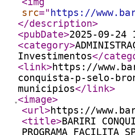
<img
src
="
https://www.ba
</description
>
<pubDate
>
2025-09-24 
<category
>
ADMINISTRA
Investimentos
</categ
<link
>
https://www.ba
conquista-p-selo-bro
municipios
</link
>
<image
>
<url
>
https://www.ba
<title
>
BARIRI CONQU
PROGRAMA FACILITA S