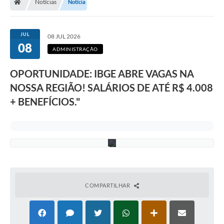
Notícias
Notícia
a
s
u
a
JUL
08 JUL 2026
p
08
a
ADMINISTRAÇÃO
r
t
OPORTUNIDADE: IBGE ABRE VAGAS NA
i
c
NOSSA REGIÃO! SALÁRIOS DE ATÉ R$ 4.008
i
p
+ BENEFÍCIOS."
a
ç
ã
o
!
COMPARTILHAR